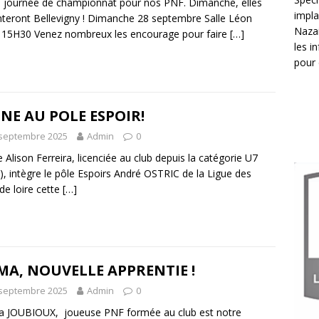
journée de championnat pour nos PNF. Dimanche, elles
impla
nteront Bellevigny ! Dimanche 28 septembre Salle Léon
Nazai
15H30 Venez nombreux les encourage pour faire
[…]
les i
pour 
NE AU POLE ESPOIR!
 septembre 2025
Admin
0
 Alison Ferreira, licenciée au club depuis la catégorie U7
), intègre le pôle Espoirs André OSTRIC de la Ligue des
de loire cette
[…]
A, NOUVELLE APPRENTIE !
 septembre 2025
Admin
0
 JOUBIOUX, joueuse PNF formée au club est notre