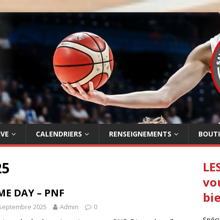
IVE
CALENDRIERS
RENSEIGNEMENTS
BOUT
25
LE
vo
E DAY – PNF
bi
 septembre 2025
Admin
0
Spéci