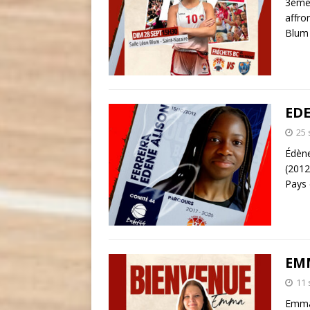
3ème 
affro
Blum 
EDE
25
Édène
(2012
Pays 
EMM
11
Emma