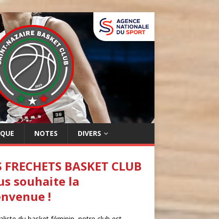
IQUE
NOTES
DIVERS
S FRECHETS BASKET CLUB
us souhaite la
envenue !
aliste du basket féminin, notre club est