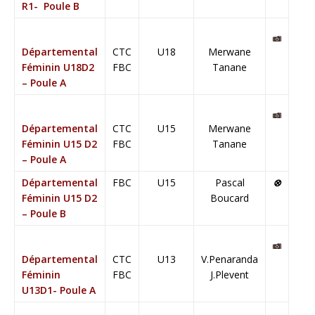
R1- Poule B
Départemental
CTC
U18
Merwane
Féminin U18D2
FBC
Tanane
– Poule A
Départemental
CTC
U15
Merwane
Féminin U15 D2
FBC
Tanane
– Poule A
Départemental
FBC
U15
Pascal
⊗
Féminin U15 D2
Boucard
– Poule B
Départemental
CTC
U13
V.Penaranda
Féminin
FBC
J.Plevent
U13D1- Poule A