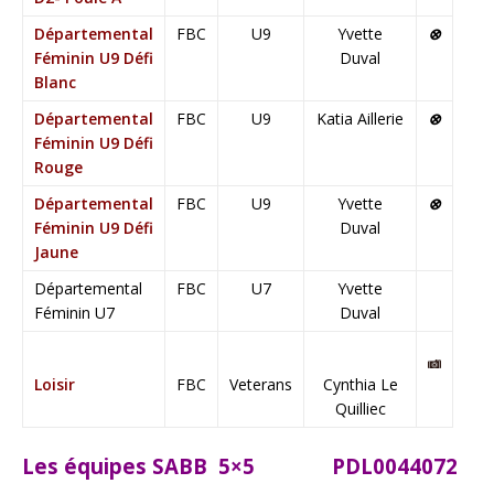
Départemental
FBC
U9
Yvette
⊗
Féminin U9 Défi
Duval
Blanc
Départemental
FBC
U9
Katia Aillerie
⊗
Féminin U9 Défi
Rouge
Départemental
FBC
U9
Yvette
⊗
Féminin U9 Défi
Duval
Jaune
Départemental
FBC
U7
Yvette
Féminin U7
Duval
Loisir
FBC
Veterans
Cynthia Le
Quilliec
Les équipes SABB 5×5 PDL0044072