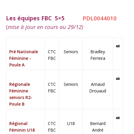
Les équipes FBC 5×5
PDL0044010
(
mise à jour en cours au 29/12)
Pré Nationale
CTC
Seniors
Bradley
Féminine -
FBC
Ferreira
Poule A
Régionale
CTC
Seniors
Arnaud
Féminine
FBC
Drouaud
seniors R2-
Poule B
Régional
CTC
U18
Bernard
Féminin U18
FBC
André