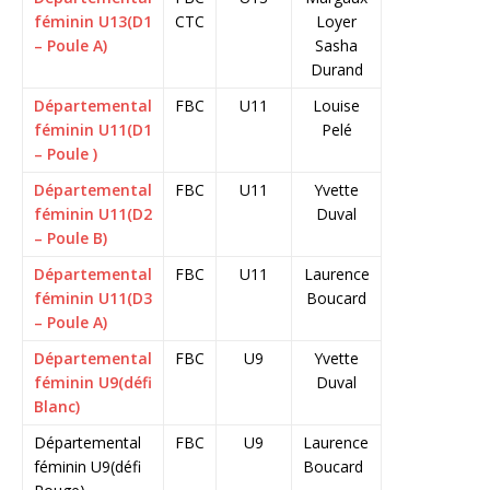
féminin U13(D1
CTC
Loyer
– Poule A)
Sasha
Durand
Départemental
FBC
U11
Louise
féminin U11(D1
Pelé
– Poule )
Départemental
FBC
U11
Yvette
féminin U11(D2
Duval
– Poule B)
Départemental
FBC
U11
Laurence
féminin U11(D3
Boucard
– Poule A)
Départemental
FBC
U9
Yvette
féminin U9(défi
Duval
Blanc)
Départemental
FBC
U9
Laurence
féminin U9(défi
Boucard