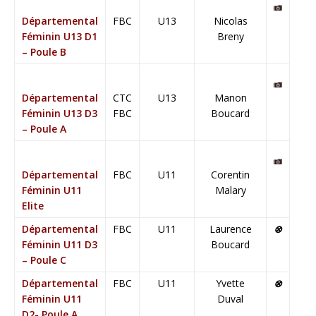
Départemental
FBC
U13
Nicolas
Féminin U13 D1
Breny
– Poule B
Départemental
CTC
U13
Manon
Féminin U13 D3
FBC
Boucard
– Poule A
Départemental
FBC
U11
Corentin
Féminin U11
Malary
Elite
Départemental
FBC
U11
Laurence
⊗
Féminin U11 D3
Boucard
– Poule C
Départemental
FBC
U11
Yvette
⊗
Féminin U11
Duval
D2- Poule A