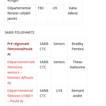
Rouge)
Départemental
FBC
U9
Katia
féminin U9(défi
Aillerie
jaune)
SABB PDL0044072
Pré régionale
SABB
Seniors
Bradley
féminine(Poule
CTC
Ferreira
A)
Départementale
SABB
Seniors
Théau
féminine
CTC
Narbonne
seniors –
Division 4(Poule
A
)
Départemental
SABB
U18
Bernard
féminin U18(D1
CTC
André
– Poule A)