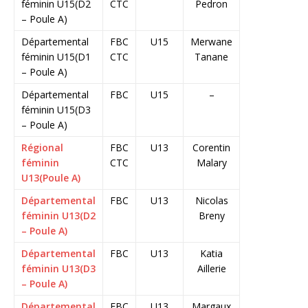
féminin U15(D2
CTC
Pedron
– Poule A)
Départemental
FBC
U15
Merwane
féminin U15(D1
CTC
Tanane
– Poule A)
Départemental
FBC
U15
–
féminin U15(D3
– Poule A)
Régional
FBC
U13
Corentin
féminin
CTC
Malary
U13(Poule A)
Départemental
FBC
U13
Nicolas
féminin U13(D2
Breny
– Poule A)
Départemental
FBC
U13
Katia
féminin U13(D3
Aillerie
– Poule A)
Départemental
FBC
U13
Margaux