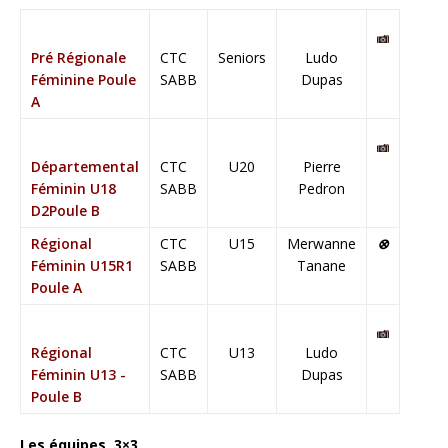
Pré Régionale
CTC
Seniors
Ludo
Féminine Poule
SABB
Dupas
A
Départemental
CTC
U20
Pierre
Féminin U18
SABB
Pedron
D2Poule B
Régional
CTC
U15
Merwanne
⊗
Féminin U15R1
SABB
Tanane
Poule A
Régional
CTC
U13
Ludo
Féminin U13 -
SABB
Dupas
Poule B
Les équipes 3×3