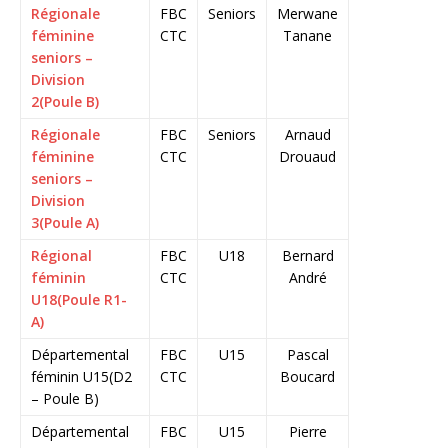
Régionale
FBC
Seniors
Merwane
féminine
CTC
Tanane
seniors –
Division
2(Poule B)
Régionale
FBC
Seniors
Arnaud
féminine
CTC
Drouaud
seniors –
Division
3(Poule A)
Régional
FBC
U18
Bernard
féminin
CTC
André
U18(Poule R1-
A)
Départemental
FBC
U15
Pascal
féminin U15(D2
CTC
Boucard
– Poule B)
Départemental
FBC
U15
Pierre