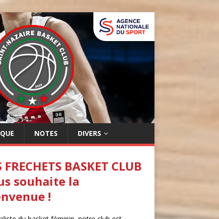
IQUE
NOTES
DIVERS
S FRECHETS BASKET CLUB
us souhaite la
envenue !
aliste du basket féminin, notre club est