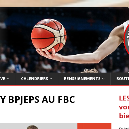
IVE
CALENDRIERS
RENSEIGNEMENTS
BOUT
 BPJEPS AU FBC
LE
vo
bi
Spéci