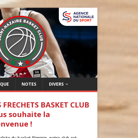
IQUE
NOTES
DIVERS
S FRECHETS BASKET CLUB
us souhaite la
envenue !
aliste du basket féminin, notre club est