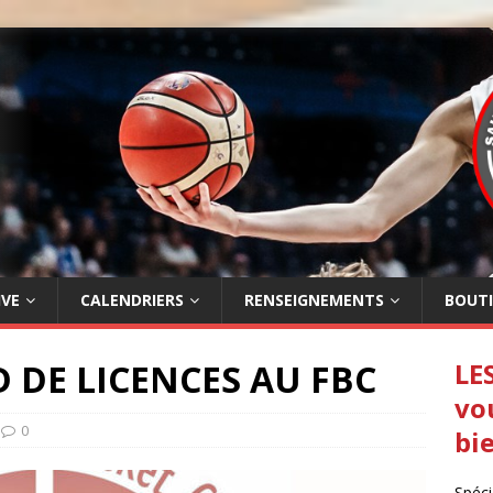
IVE
CALENDRIERS
RENSEIGNEMENTS
BOUT
DE LICENCES AU FBC
LE
vo
0
bi
Spéci