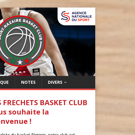
IQUE
NOTES
DIVERS
S FRECHETS BASKET CLUB
us souhaite la
envenue !
aliste du basket féminin, notre club est