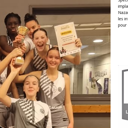
impla
Nazai
les i
pour 