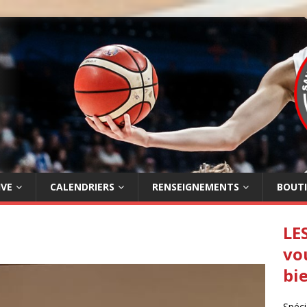
IVE
CALENDRIERS
RENSEIGNEMENTS
BOUT
LE
vo
bi
Spéci